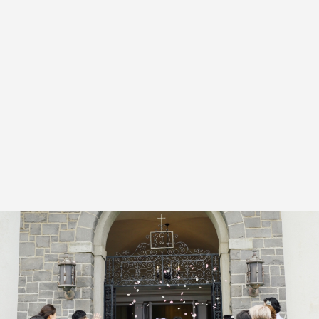
06
2020.06
【アフターコロナ特別プラン】セ
ントラルユニオン大聖堂教会
$3,200
#アフターコロナ特別挙式プラン
#ウェディング
#表参道サロン
READ MORE